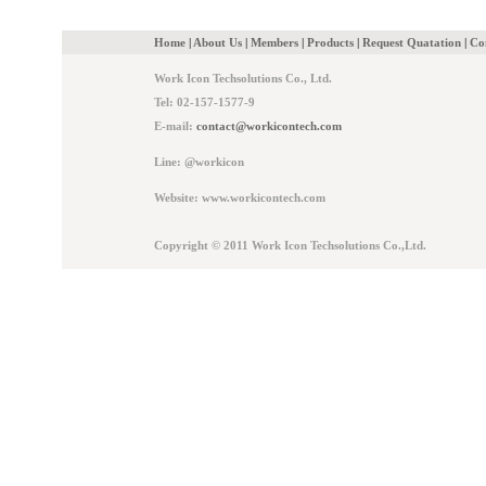
Home
|
About Us
|
Members
|
Products
|
Request Quatation
|
Co
Work Icon Techsolutions Co., Ltd.
Tel: 02-157-1577-9
E-mail:
contact@workicontech.com
Line: @workicon
Website: www.workicontech.com
Copyright © 2011 Work Icon Techsolutions Co.,Ltd.