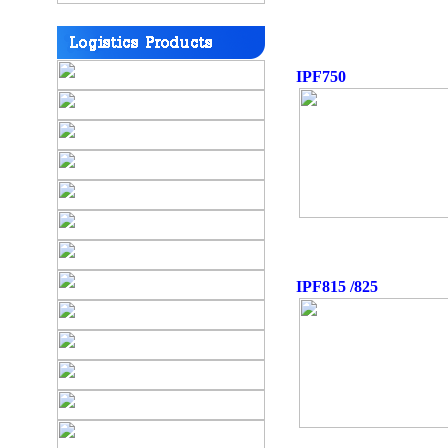
IPF750
IPF815 /825