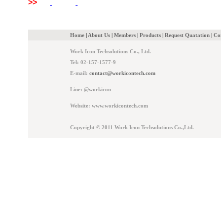
>>
Home
|
About Us
|
Members
|
Products
|
Request Quatation
|
Co
Work Icon Techsolutions Co., Ltd.
Tel: 02-157-1577-9
E-mail:
contact@workicontech.com
Line: @workicon
Website: www.workicontech.com
Copyright © 2011 Work Icon Techsolutions Co.,Ltd.