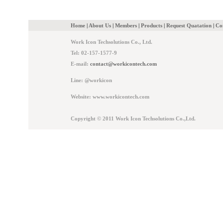
Home
|
About Us
|
Members
|
Products
|
Request Quatation
|
Co
Work Icon Techsolutions Co., Ltd.
Tel: 02-157-1577-9
E-mail:
contact@workicontech.com
Line: @workicon
Website: www.workicontech.com
Copyright © 2011 Work Icon Techsolutions Co.,Ltd.