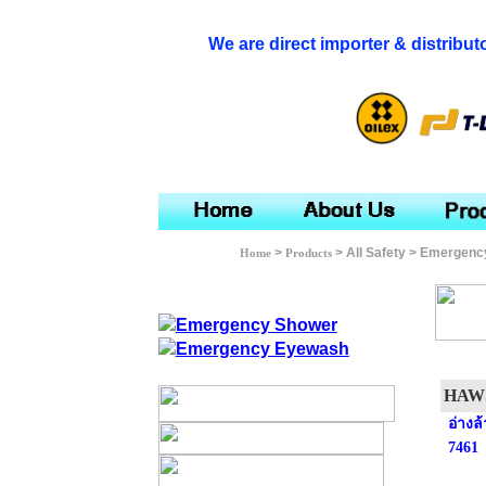
We are direct importer & distribut
>
> All Safety
> Emergenc
Home
Products
HAW
อ่างล
7461