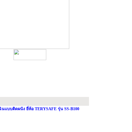
ฉินแบบติดผนัง ยี่ห้อ TERYSAFE รุ่น SS-B100