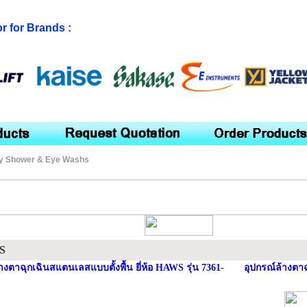
or for Brands :
y Shower & Eye Washs
S
้างตาฉุกเฉินสแตนเลสแบบตั้งพื้น ยี่ห้อ HAWS รุ่น 7361-
อุปกรณ์ล้างตาฉุ