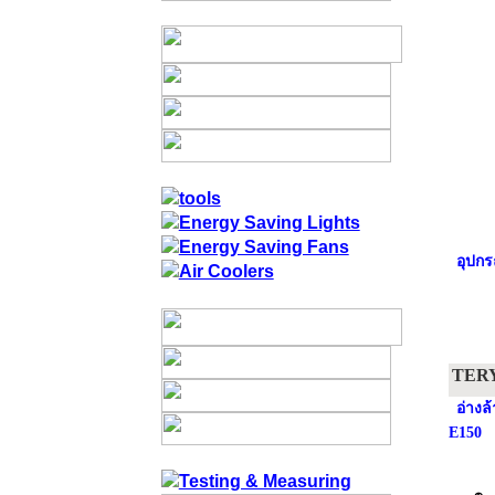
อุปกร
TER
อ่างล
E150