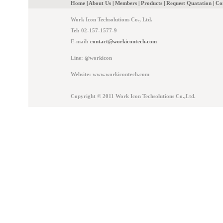
Home
|
About Us
|
Members
|
Products
|
Request Quatation
|
Co
Work Icon Techsolutions Co., Ltd.
Tel: 02-157-1577-9
E-mail:
contact@workicontech.com
Line: @workicon
Website: www.workicontech.com
Copyright © 2011 Work Icon Techsolutions Co.,Ltd.